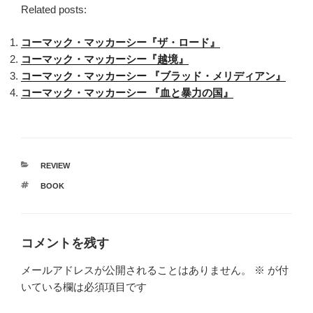
Related posts:
コーマック・マッカーシー『ザ・ロード』
コーマック・マッカーシー『越境』
コーマック・マッカーシー 『ブラッド・メリディアン』
コーマック・マッカーシー 『血と暴力の国』
カ
REVIEW
テ
タ
BOOK
ゴ
グ
リ
ー
コメントを残す
メールアドレスが公開されることはありません。
※
が付
いている欄は必須項目です