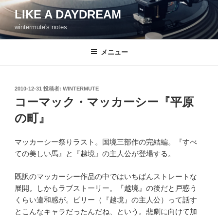
コ
LIKE A DAYDREAM
ン
wintermute's notes
テ
ン
ツ
メニュー
へ
ス
キ
投
2010-12-31
投稿者:
WINTERMUTE
稿
ッ
コーマック・マッカーシー『平原
日:
プ
の町』
マッカーシー祭りラスト。国境三部作の完結編。『すべ
ての美しい馬』と『越境』の主人公が登場する。
既訳のマッカーシー作品の中ではいちばんストレートな
展開。しかもラブストーリー。『越境』の後だと戸惑う
くらい違和感が。ビリー（『越境』の主人公）って話す
とこんなキャラだったんだね、という。悲劇に向けて加