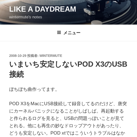
コ
LIKE A DAYDREAM
ン
wintermute's notes
テ
ン
ツ
メニュー
へ
ス
キ
投
2008-10-29
投稿者:
WINTERMUTE
稿
ッ
いまいち安定しないPOD X3のUSB
日:
プ
接続
ぼちぼち曲作ってます。
POD X3をMacにUSB接続して録音してるのだけど、唐突
にカーネルパニックになることがしばしば。再起動する
と作られるログを見ると、USBの問題っぽいことが見て
とれる。他にも再生の妙なドロップアウトがあったり、
どうも安定しない。POD xtではこういうトラブルはなか