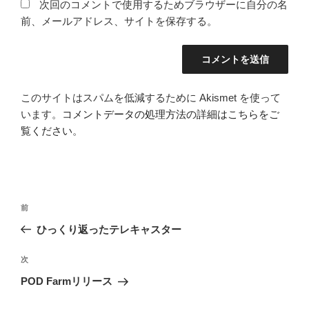
次回のコメントで使用するためブラウザーに自分の名
前、メールアドレス、サイトを保存する。
このサイトはスパムを低減するために Akismet を使って
います。
コメントデータの処理方法の詳細はこちらをご
覧ください
。
投
前
前
稿
の
ひっくり返ったテレキャスター
ナ
投
ビ
稿
次
次
ゲ
の
POD Farmリリース
投
ー