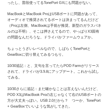
ったし、普段使ってるTonePort GXにも問題がない。
MacBookとMacBook ProはUSBポートに問題があって、
オーディオで推奨されてるポートは決まってるんだけど
（Proは左側、MacBookは手前が推奨。新型のガラスパネ
ルのは不明）、そこは押さえてるので、やっぱりX3固有
の問題なんだろうな。ドライバかファームウェアか。
ちょっとうざいレベルなので、しばらくTonePortと
GearBoxに切り替えてみるつもり。
10/30追記：と、文句を言ってたらPOD Farmがリリース
されて、ドライバが3.9.8にアップデート。これから試し
てみる。
10/30さらに追記：まだ確かなことは言えないんだけど、
POD X3はMacBook Proの左じゃなくて右のUSBポートの
方が大丈夫っぽい。USB 2.0だから？ つーか、TonePort
+ GearBoxでいいような気がしてきた。