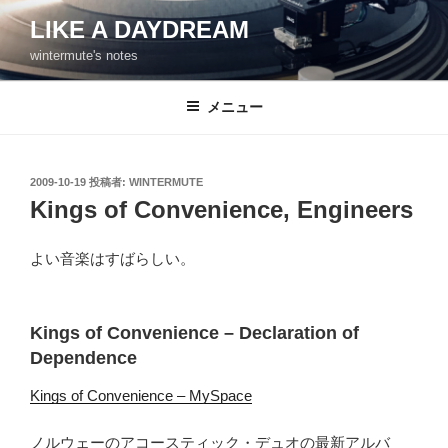
コ
LIKE A DAYDREAM
ン
wintermute's notes
テ
ン
ツ
メニュー
へ
ス
キ
投
2009-10-19
投稿者:
WINTERMUTE
稿
ッ
Kings of Convenience, Engineers
日:
プ
よい音楽はすばらしい。
Kings of Convenience – Declaration of
Dependence
Kings of Convenience – MySpace
ノルウェーのアコースティック・デュオの最新アルバ