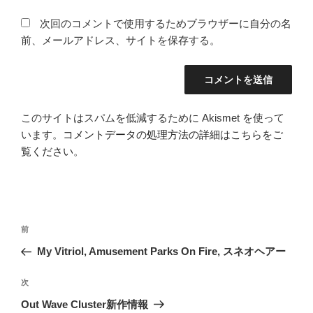
次回のコメントで使用するためブラウザーに自分の名
前、メールアドレス、サイトを保存する。
このサイトはスパムを低減するために Akismet を使って
います。
コメントデータの処理方法の詳細はこちらをご
覧ください
。
投
前
前
稿
の
My Vitriol, Amusement Parks On Fire, スネオヘアー
ナ
投
ビ
稿
次
次
ゲ
の
Out Wave Cluster新作情報