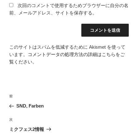
次回のコメントで使用するためブラウザーに自分の名
前、メールアドレス、サイトを保存する。
このサイトはスパムを低減するために Akismet を使って
います。
コメントデータの処理方法の詳細はこちらをご
覧ください
。
投
前
前
稿
の
SND, Farben
ナ
投
ビ
稿
次
次
ゲ
の
ミクフェス2情報
投
ー