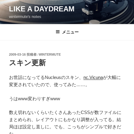
コ
LIKE A DAYDREAM
ン
wintermute's notes
テ
ン
ツ
メニュー
へ
ス
キ
投
2009-03-16
投稿者:
WINTERMUTE
稿
ッ
スキン更新
日:
プ
お世話になってるNucleusのスキン、
nc.Vicuna
が大幅に
変更されていたので、使ってみた……。
うはwww変わりすぎwww
数え切れないくらいたくさんあったCSSが数ファイルに
まとめられ、レイアウトにもかなり調整が入ってる。結
局ほぼ設定し直しに。でも、こっちがシンプルで好きだ
な。