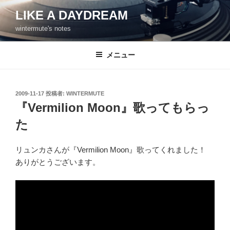
コ
LIKE A DAYDREAM
ン
wintermute's notes
テ
ン
ツ
メニュー
へ
ス
キ
投
2009-11-17
投稿者:
WINTERMUTE
稿
ッ
『Vermilion Moon』歌ってもらっ
日:
プ
た
リュンカさんが『Vermilion Moon』歌ってくれました！
ありがとうございます。