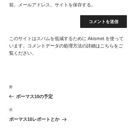
前、メールアドレス、サイトを保存する。
このサイトはスパムを低減するために Akismet を使って
います。
コメントデータの処理方法の詳細はこちらをご
覧ください
。
投
前
前
稿
の
ボーマス10の予定
ナ
投
ビ
稿
次
次
ゲ
の
ボーマス10レポートとか
投
ー
稿
シ