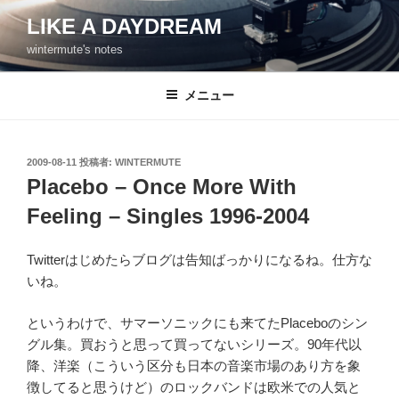
コ
LIKE A DAYDREAM
ン
wintermute's notes
テ
ン
ツ
メニュー
へ
ス
キ
投
2009-08-11
投稿者:
WINTERMUTE
稿
ッ
Placebo – Once More With
日:
プ
Feeling – Singles 1996-2004
Twitterはじめたらブログは告知ばっかりになるね。仕方な
いね。
というわけで、サマーソニックにも来てたPlaceboのシン
グル集。買おうと思って買ってないシリーズ。90年代以
降、洋楽（こういう区分も日本の音楽市場のあり方を象
徴してると思うけど）のロックバンドは欧米での人気と