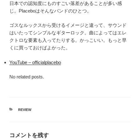
日本での認知度にものすごい落差があることが多い感
じ。Placeboはそんなバンドのひとつ。
ゴスなルックスから受けるイメージと違って、サウンド
はいたってシンプルなギターロック。曲によってはエレ
クトロな要素も入ってたりする。かっこいい。もっと早
くに買っておけばよかった。
YouTube – officialplacebo
No related posts.
カ
REVIEW
テ
ゴ
リ
ー
コメントを残す