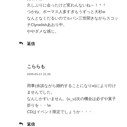
久しぶりに会ったけど変わんないね～！＾＾
つかね、ボーマス人多すぎもうずっと大杉w
なんとなくだるいのでルパン三世聞きながらスコッ
チClynelishあおり中。
ややダメな感じ。
返信
こららも
2009-05-17 21:26
用事(余談ながら婚約することになりw)により行け
ませんでした。
なんしかすいません。(u_u)次の機会は必ずや菓子
折りを・・!w
CDはイベント限定でしょうか・・・
返信