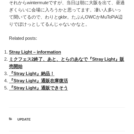
それからwintermuteですが、当日は朝に大阪を出て、昼過
ぎくらいに会場に入ろうかと思ってます。凄い人多いっ
て聞いてるので、わりとgkbr。たぶんOWCかMuToPiA辺
りでぼけっとしてるんじゃないかなと。
Related posts:
Stray Light – information
ミクフェス2終了、あと、とらのあなで『Stray Light』販
売開始
『Stray Light』納品！
『Stray Light』通販在庫復活
『Stray Light』通販できそう
カ
UPDATE
テ
ゴ