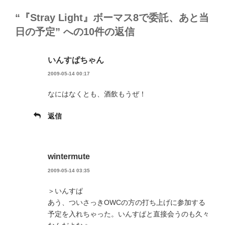
リ
ー
“『Stray Light』ボーマス8で委託、あと当
日の予定” への10件の返信
いんすぱちゃん
2009-05-14 00:17
なにはなくとも、酒飲もうぜ！
返信
wintermute
2009-05-14 03:35
＞いんすぱ
あう、ついさっきOWCの方の打ち上げに参加する
予定を入れちゃった。いんすぱと直接会うのも久々