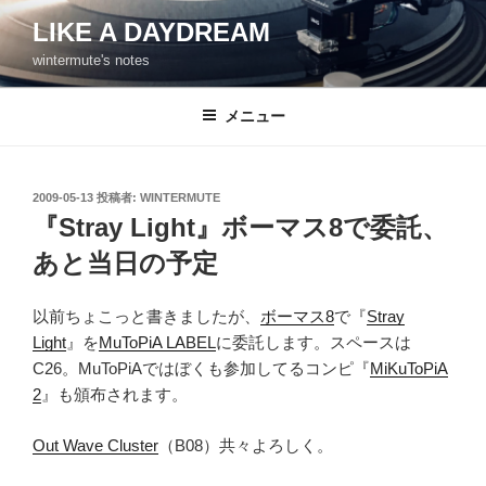
コ
LIKE A DAYDREAM
ン
wintermute's notes
テ
ン
ツ
メニュー
へ
ス
キ
投
2009-05-13
投稿者:
WINTERMUTE
稿
ッ
『Stray Light』ボーマス8で委託、
日:
プ
あと当日の予定
以前ちょこっと書きましたが、
ボーマス8
で『
Stray
Light
』を
MuToPiA LABEL
に委託します。スペースは
C26。MuToPiAではぼくも参加してるコンピ『
MiKuToPiA
2
』も頒布されます。
Out Wave Cluster
（B08）共々よろしく。