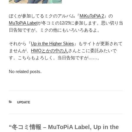
ぼくが参加してるミクのアルバム『
MiKuToPiA 2
』の
MuToPiA Label
が冬コミの12/29に参加します。思い切り当
日告知ですが。ミクの他にもいろいろあるよ。
それから『
Up in the Higher Skies
』もサイトが更新されて
ませんが、
HMOとかの中の人
さんとこに委託みたいで
す。こちらもよろしく。当日告知ですが……。
No related posts.
カ
UPDATE
テ
ゴ
リ
ー
“冬コミ情報 – MuToPiA Label, Up in the