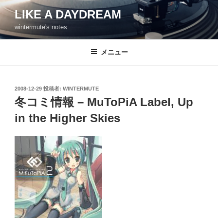
コ
LIKE A DAYDREAM
ン
wintermute's notes
テ
ン
ツ
メニュー
へ
ス
キ
投
2008-12-29
投稿者:
WINTERMUTE
稿
ッ
冬コミ情報 – MuToPiA Label, Up
日:
プ
in the Higher Skies